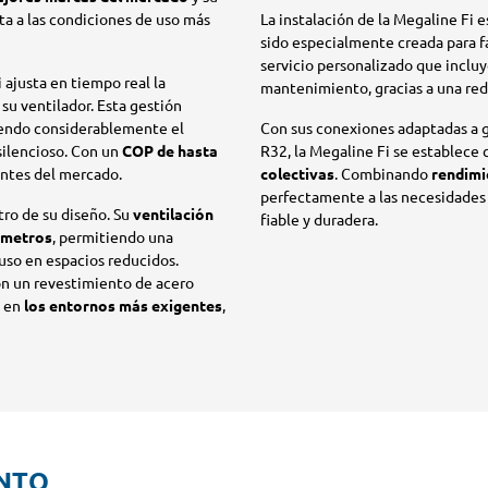
pta a las condiciones de uso más
La instalación de la Megaline Fi 
sido especialmente creada para f
servicio personalizado que inclu
i ajusta en tiempo real la
mantenimiento, gracias a una red
 su ventilador. Esta gestión
ciendo considerablemente el
Con sus conexiones adaptadas a g
ilencioso. Con un
COP de hasta
R32, la Megaline Fi se establece
entes del mercado.
colectivas
. Combinando
rendimi
perfectamente a las necesidades
tro de su diseño. Su
ventilación
fiable y duradera.
0 metros
, permitiendo una
luso en espacios reducidos.
on un revestimiento de acero
a en
los entornos más exigentes
,
NTO