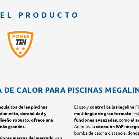
DEL PRODUCTO
 DE CALOR PARA PISCINAS MEGALIN
quisitos de las piscinas
El uso y
control
de la Megaline Fi
dimiento, durabilidad y
multilingüe de gran formato
. E
diseño robusto, ofrece una
funciones avanzadas
, como el
a
 más grandes.
Además, la
conexión WiFi integ
bomba de calor a distancia, dond
ejores marcas del mercado
y su