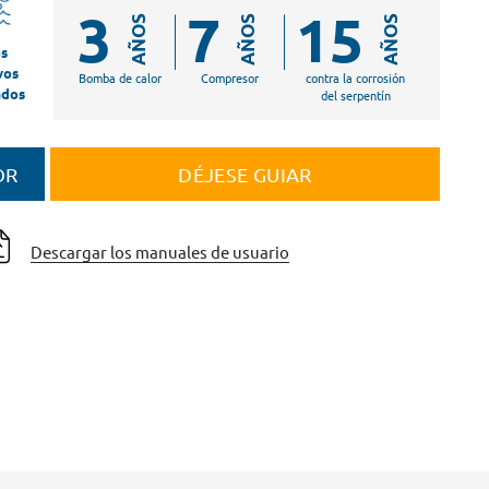
3
7
15
AÑOS
AÑOS
AÑOS
s
vos
Bomba de calor
Compresor
contra la corrosión
ados
del serpentín
OR
DÉJESE GUIAR
Descargar los manuales de usuario