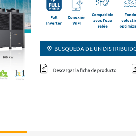
Compatible
Fondo
Full
Conexión
avec l'eau
colecti
Inverter
WIFI
salée
optimiz
BUSQUEDA DE UN DISTRIBUID
Descargar la ficha de producto