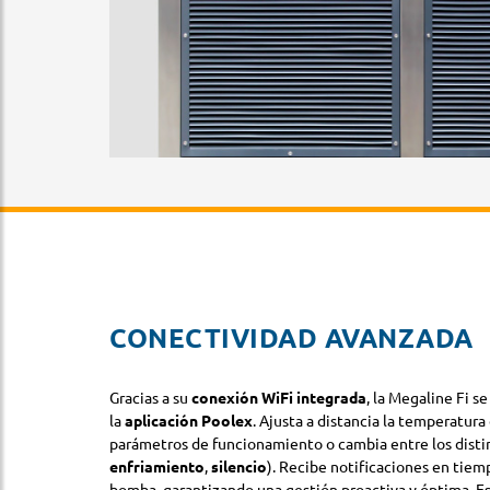
CONECTIVIDAD AVANZADA
Gracias a su
conexión WiFi integrada
, la Megaline Fi s
la
aplicación Poolex
. Ajusta a distancia la temperatura 
parámetros de funcionamiento o cambia entre los disti
enfriamiento
,
silencio
). Recibe notificaciones en tiem
bomba, garantizando una gestión proactiva y óptima. Est