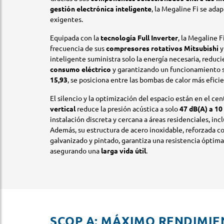
gestión electrónica inteligente
, la Megaline Fi se ada
exigentes.
Equipada con la
tecnología Full Inverter
, la Megaline F
frecuencia de sus
compresores rotativos Mitsubishi
y
inteligente suministra solo la energía necesaria, redu
consumo eléctrico
y garantizando un funcionamiento s
15,93
, se posiciona entre las bombas de calor más efici
El silencio y la optimización del espacio están en el cen
vertical
reduce la presión acústica a solo
47 dB(A) a 1
instalación discreta y cercana a áreas residenciales, inc
Además, su estructura de acero inoxidable, reforzada c
galvanizado y pintado, garantiza una resistencia óptim
asegurando una
larga vida útil
.
SCOP A: MÁXIMO RENDIMIE