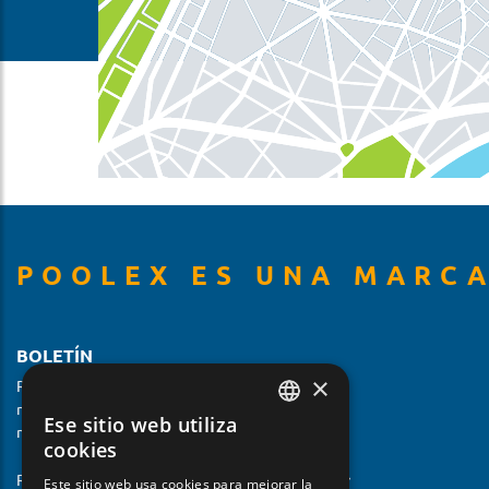
POOLEX ES UNA MARCA
BOLETÍN
×
Reciba información sobre nuestros productos y
novedades. Cancele su suscripción en cualquier
Ese sitio web utiliza
momento.
FRENCH
cookies
ENGLISH
Este sitio web usa cookies para mejorar la