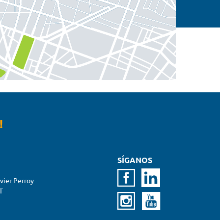
!
SÍGANOS
vier Perroy
T