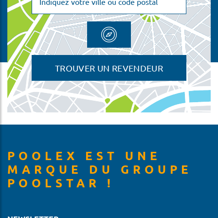
TROUVER UN REVENDEUR
POOLEX EST UNE
MARQUE DU GROUPE
POOLSTAR !