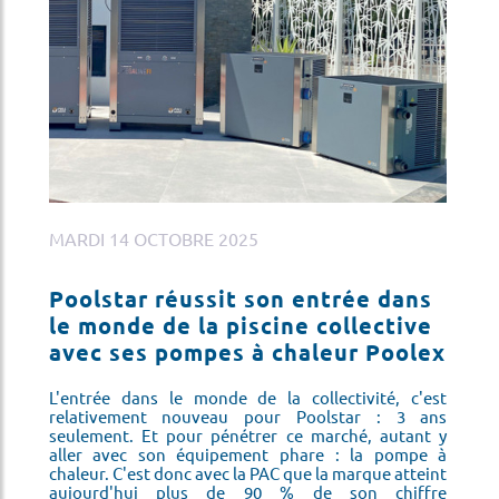
MARDI 14 OCTOBRE 2025
JE
Poolstar réussit son entrée dans
G
le monde de la piscine collective
La
avec ses pompes à chaleur Poolex
so
éfi
pl
is
L'entrée dans le monde de la collectivité, c'est
ne
relativement nouveau pour Poolstar : 3 ans
on
seulement. Et pour pénétrer ce marché, autant y
ns
aller avec son équipement phare : la pompe à
chaleur. C'est donc avec la PAC que la marque atteint
aujourd'hui plus de 90 % de son chiffre