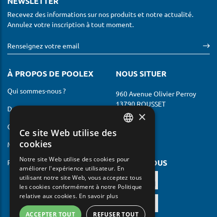
NEWSLETTER
Recevez des informations sur nos produits et notre actualité.
Annulez votre inscription à tout moment.
À PROPOS DE POOLEX
NOUS SITUER
Qui sommes-nous ?
960 Avenue Olivier Perroy
13790 ROUSSET
Devenir revendeur
×
France
Contactez-nous
Ce site Web utilise des
FRENCH
cookies
Mentions légales
ENGLISH
Notre site Web utilise des cookies pour
SUIVEZ NOUS
Politique de Confidentialité
améliorer l'expérience utilisateur. En
GERMAN
utilisant notre site Web, vous acceptez tous
ITALIAN
les cookies conformément à notre Politique
relative aux cookies.
En savoir plus
PORTUGUESE
ACCEPTER TOUT
REFUSER TOUT