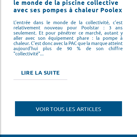
le monde de la piscine collective
La
avec ses pompes à chaleur Poolex
so
éfi
pl
is
L'entrée dans le monde de la collectivité, c'est
ne
relativement nouveau pour Poolstar : 3 ans
on
seulement. Et pour pénétrer ce marché, autant y
ns
aller avec son équipement phare : la pompe à
chaleur. C'est donc avec la PAC que la marque atteint
aujourd'hui plus de 90 % de son chiffre
"collectivité"...
LIRE LA SUITE
VOIR TOUS LES ARTICLES