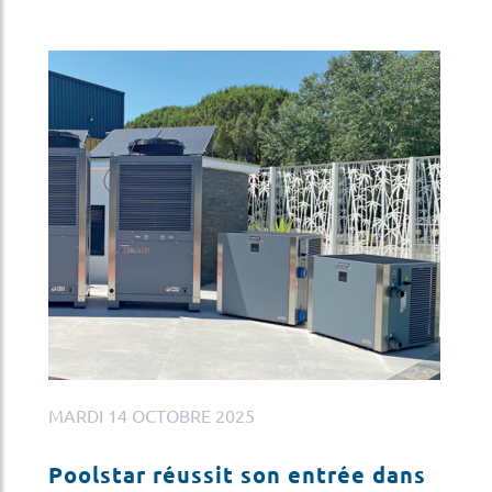
MARDI 14 OCTOBRE 2025
JE
Poolstar réussit son entrée dans
G