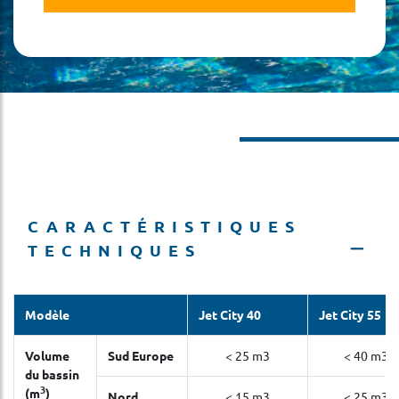
CARACTÉRISTIQUES
TECHNIQUES
Modèle
Jet City 40
Jet City 55
Volume
Sud Europe
< 25 m3
< 40 m3
du bassin
3
(m
)
Nord
< 15 m3
< 25 m3