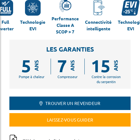
Performance
Full
Technologie
Connectivité
Technolog
Classe A
nverter
EVI
intelligente
EVI
SCOP > 7
LES GARANTIES
5
7
15
ANS
ANS
ANS
Pompe à chaleur
Compresseur
Contre la corrosion
du serpentin
TROUVER UN REVENDEUR
LAISSEZ-VOUS GUIDER